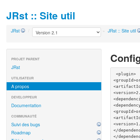
JRst :: Site util
JRst
/
»
JRst :: Site util
Config
PROJET PARENT
JRst
 <plugin>

UTILISATEUR
<groupId>o
A propos
<artifactI
<version>2.
DEVELOPPEUR
<dependenci
Documentation
<dependency
<groupId>o
COMMUNAUTÉ
<artifactI
Suivi des bugs
<version>1.
</dependenc
Roadmap
</dependenc