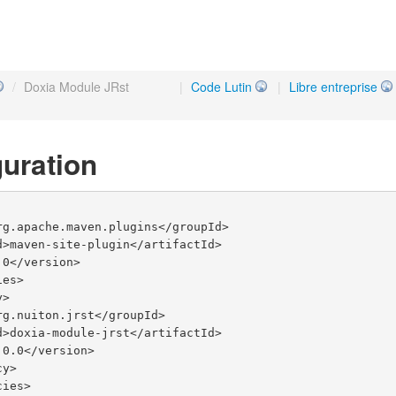
/
Doxia Module JRst
|
Code Lutin
|
Libre entreprise
uration
rg.apache.maven.plugins</groupId>

d>maven-site-plugin</artifactId>

0</version>

es>

>

rg.nuiton.jrst</groupId>

d>doxia-module-jrst</artifactId>

0.0</version>

y>

ies>
